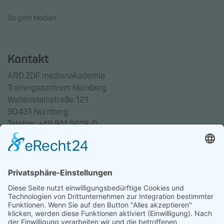
So geht Medien
Kontakt
ARD.ZDF medienakademie
Trainingszentrum Nürnberg
Wallensteinstraße 121
90431 Nürnberg
Telefon: +49 911 9619-0
Trainingszentrum Hannover
Auf dem Emmerberge 23
30169 Hannover
Telefon: +49 511 123598-531