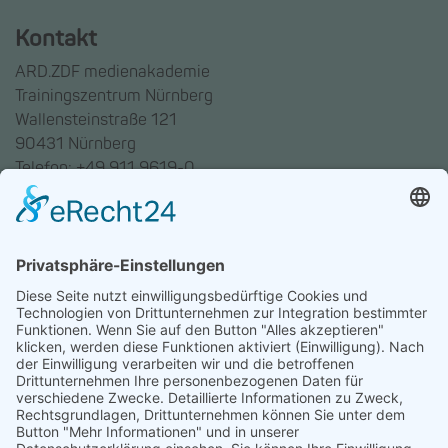
Kontakt
ARD.ZDF medienakademie
Trainingszentrum Nürnberg
Wallensteinstraße 121
90431 Nürnberg
Telefon: +49 911 9619-0
Trainingszentrum Hannover
Auf dem Emmerberge 23
30169 Hannover
Telefon: +49 511 123598-531
AGB