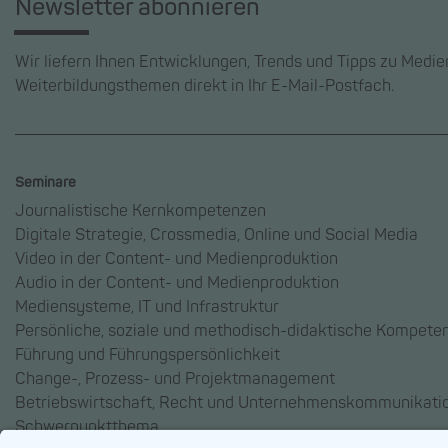
Newsletter abonnieren
Wir liefern Ihnen Entwicklungen, Trends und Tipps zu Medi
Weiterbildungsthemen direkt in Ihr E-Mail-Postfach.
Seminare
Journalistische Kernkompetenzen
Digitale Strategie, Crossmedia, Online und Social Media
Video in der Content- und Medienproduktion
Audio in der Content- und Medienproduktion
Mediensysteme, IT und Infrastruktur
Persönliche, soziale und methodisch-didaktische Kompete
Führung und Führungspersönlichkeit
Change-, Prozess- und Projektmanagement
Betriebswirtschaft, Recht und Unternehmenskommunikati
Schwerpunktthema