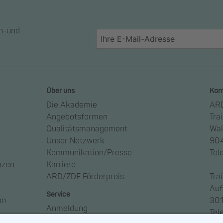
en-und
Über uns
Kon
Die Akademie
ARD
Angebotsformen
Tra
Qualitätsmanagement
Wal
Unser Netzwerk
904
Kommunikation/Presse
Tel
nzen
Karriere
ARD/ZDF Förderpreis
Tra
Auf
Service
on
301
Anmeldung
Tel
Anreise