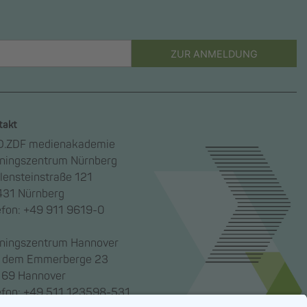
ZUR ANMELDUNG
takt
.ZDF medienakademie
iningszentrum Nürnberg
lensteinstraße 121
31 Nürnberg
efon: +49 911 9619-0
iningszentrum Hannover
 dem Emmerberge 23
69 Hannover
efon: +49 511 123598-531