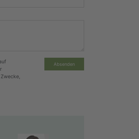
auf
Absenden
r
e Zwecke,