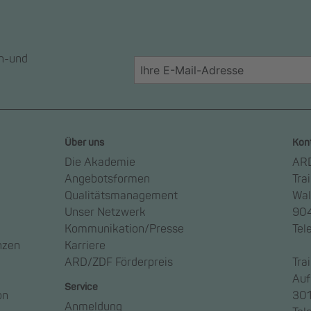
en-und
Über uns
Kon
Die Akademie
ARD
Angebotsformen
Tra
Qualitätsmanagement
Wal
Unser Netzwerk
904
Kommunikation/Presse
Tel
nzen
Karriere
ARD/ZDF Förderpreis
Tra
Auf
Service
on
301
Anmeldung