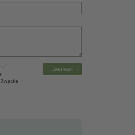
auf
Absenden
r
e Zwecke,