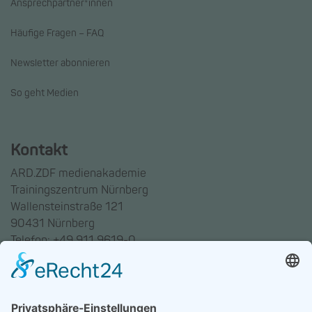
Ansprechpartner*innen
Häufige Fragen – FAQ
Newsletter abonnieren
So geht Medien
Kontakt
ARD.ZDF medienakademie
Trainingszentrum Nürnberg
Wallensteinstraße 121
90431 Nürnberg
Telefon: +49 911 9619-0
Trainingszentrum Hannover
Auf dem Emmerberge 23
30169 Hannover