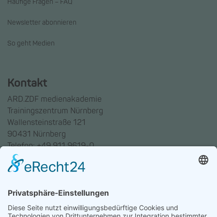
Häufige Fragen – FAQ
Newsletter abonnieren
So geht Medien
Kontakt
ARD.ZDF medienakademie
Trainingszentrum Nürnberg
Wallensteinstraße 121
90431 Nürnberg
Telefon: +49 911 9619-0
Trainingszentrum Hannover
Auf dem Emmerberge 23
30169 Hannover
Telefon: +49 511 123598-531