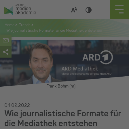
Zum
Inhalt
springen
Home
Trends
Wie journalistische Formate für die Mediathek entstehen
Frank Böhm (hr)
04.02.2022
Wie journalistische Formate für
die Mediathek entstehen