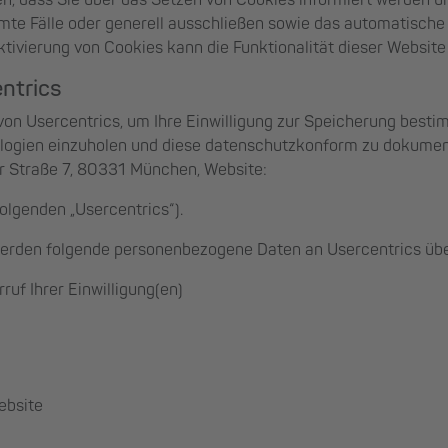
en, dass Sie über das Setzen von Cookies informiert werden un
te Fälle oder generell ausschließen sowie das automatische
ktivierung von Cookies kann die Funktionalität dieser Website
entrics
von Usercentrics, um Ihre Einwilligung zur Speicherung best
ogien einzuholen und diese datenschutzkonform zu dokument
er Straße 7, 80331 München, Website:
olgenden „Usercentrics“).
werden folgende personenbezogene Daten an Usercentrics übe
rruf Ihrer Einwilligung(en)
ebsite