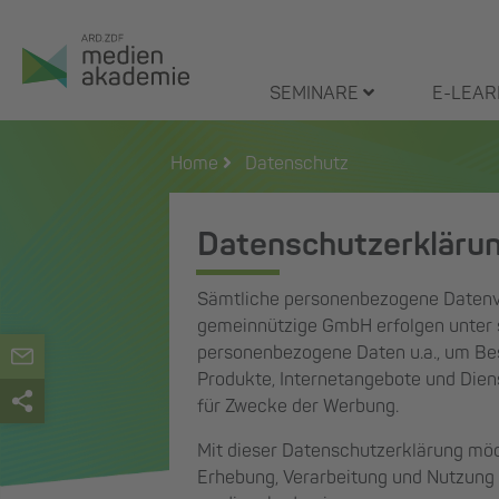
Zum
Inhalt
springen
SEMINARE
E-LEAR
Home
Datenschutz
Datenschutzerkläru
Sämtliche personenbezogene Datenv
gemeinnützige GmbH erfolgen unter s
personenbezogene Daten u.a., um Bes
Produkte, Internetangebote und Diens
für Zwecke der Werbung.
Mit dieser Datenschutzerklärung möc
Erhebung, Verarbeitung und Nutzun