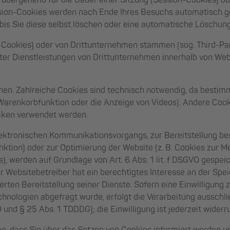
übergehend für die Dauer einer Sitzung (Session-Cookies) o
ssion-Cookies werden nach Ende Ihres Besuchs automatisch g
bis Sie diese selbst löschen oder eine automatische Löschun
-Cookies) oder von Drittunternehmen stammen (sog. Third-Pa
er Dienstleistungen von Drittunternehmen innerhalb von Webs
en. Zahlreiche Cookies sind technisch notwendig, da besti
ie Warenkorbfunktion oder die Anzeige von Videos). Andere Co
cken verwendet werden.
lektronischen Kommunikationsvorgangs, zur Bereitstellung be
unktion) oder zur Optimierung der Website (z. B. Cookies zur
), werden auf Grundlage von Art. 6 Abs. 1 lit. f DSGVO gespei
 Websitebetreiber hat ein berechtigtes Interesse an der Sp
ierten Bereitstellung seiner Dienste. Sofern eine Einwilligun
nologien abgefragt wurde, erfolgt die Verarbeitung ausschlie
VO und § 25 Abs. 1 TDDDG); die Einwilligung ist jederzeit widerr