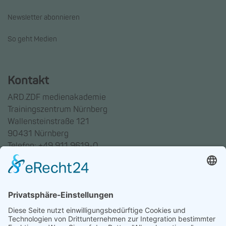
Newsletter abonnieren
So geht Medien
Kontakt
ARD.ZDF medienakademie
Trainingszentrum Nürnberg
Wallensteinstraße 121
90431 Nürnberg
Telefon: +49 911 9619-0
Trainingszentrum Hannover
Auf dem Emmerberge 23
30169 Hannover
Telefon: +49 511 123598-531