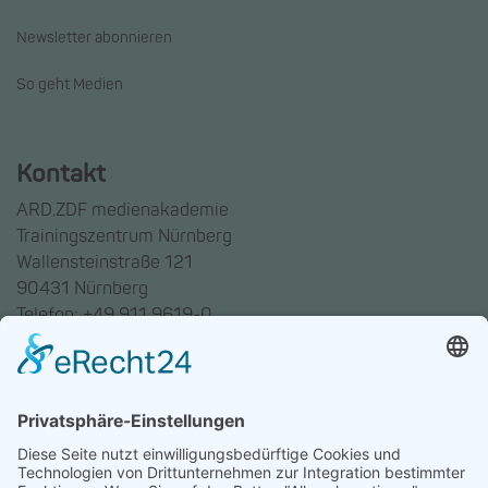
Newsletter abonnieren
So geht Medien
Kontakt
ARD.ZDF medienakademie
Trainingszentrum Nürnberg
Wallensteinstraße 121
90431 Nürnberg
Telefon: +49 911 9619-0
Trainingszentrum Hannover
Auf dem Emmerberge 23
30169 Hannover
Telefon: +49 511 123598-531