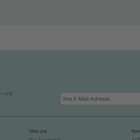
en-und
Über uns
Kon