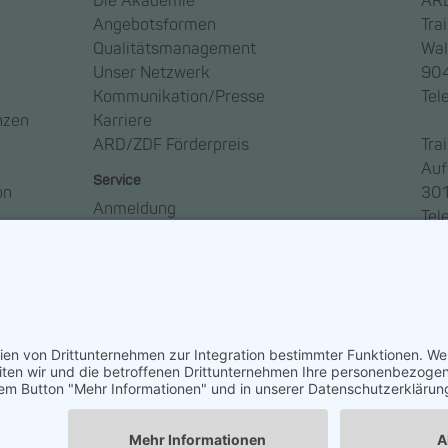
Die Akademie
ARD
Angebotsformen
Tra
Qualitätsmanagement
Wal
Unser Netzwerk
904
Kommunikation/Presse
Tel
nzen
Karriere
ARD/ZDF Förderpreis
Tra
Auf
Service
on
301
Anmeldung
Tel
Anreise
Ansprechpartner*innen
Häufige Fragen – FAQ
Newsletter abonnieren
So geht Medien
ngen
Widerruf erklären
ARD/ZDF-Medi