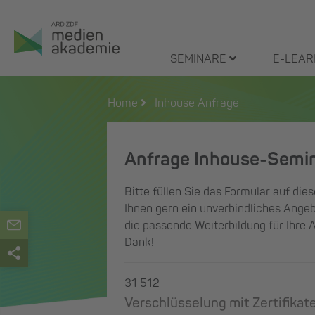
Zum
Inhalt
springen
SEMINARE
E-LEAR
Home
Inhouse Anfrage
Anfrage Inhouse-Semi
Bitte füllen Sie das Formular auf dies
Ihnen gern ein unverbindliches Angeb
die passende Weiterbildung für Ihre 
Dank!
31 512
Verschlüsselung mit Zertifika