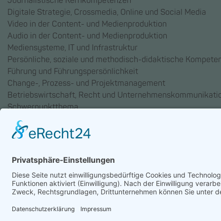
Journalistische Kernkompetenzen
Digitale Strategie, Crossmedia, Online und Social Media
Video in der Content- und Medienproduktion
Audio in der Content- und Medienproduktion
Mediensysteme, IT und Infrastruktur
Persönliche, soziale und methodisch-didaktische Kompete
Führung und Führungspersönlichkeit
Change-, Prozess- und Projektmanagement
Betriebswirtschaft, Recht und Unternehmenskommunikati
Schwerpunktthema
AGB
Datenschutz
Impressum
Chatbot-Nutzungsbedingu