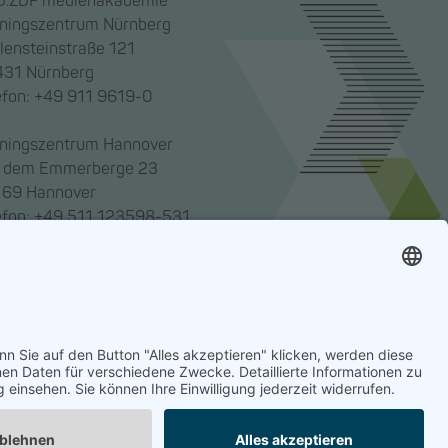
.ZDF medienakademie
iningszentrum Nürnberg
lensteinstraße 121
31 Nürnberg
efon: +49 911 9619-0
iningszentrum Hannover
 dem Emmerberge 23
69 Hannover
efon: +49 511 123598-531
enakademie gemeinnützige GmbH,