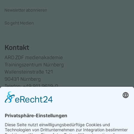
Newsletter abonnieren
So geht Medien
Kontakt
ARD.ZDF medienakademie
Trainingszentrum Nürnberg
Wallensteinstraße 121
90431 Nürnberg
Telefon: +49 911 9619-0
Trainingszentrum Hannover
Auf dem Emmerberge 23
30169 Hannover
Telefon: +49 511 123598-531