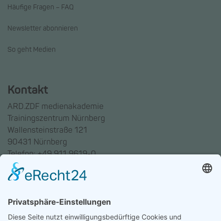
Häufige Fragen – FAQ
Newsletter abonnieren
So geht Medien
Kontakt
ARD.ZDF medienakademie
Trainingszentrum Nürnberg
Wallensteinstraße 121
90431 Nürnberg
Telefon: +49 911 9619-0
Trainingszentrum Hannover
Auf dem Emmerberge 23
30169 Hannover
Telefon: +49 511 123598-531