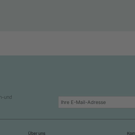
en-und
Über uns
Kon