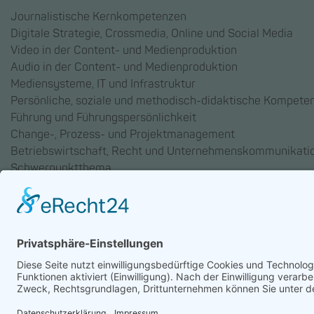
Journalistische Kernkompetenzen
Digitale Strategie, Crossmedia, Online und Social Media
Video in der Content- und Medienproduktion
Audio in der Content- und Medienproduktion
Mediensysteme, IT und Infrastruktur
Persönliche, soziale und methodisch-didaktische Kompete
Führung und Führungspersönlichkeit
Change-, Prozess- und Projektmanagement
Betriebswirtschaft, Recht und Unternehmenskommunikati
Schwerpunktthema