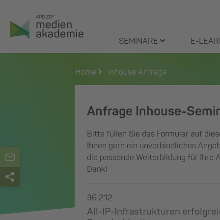
Zum
Inhalt
springen
SEMINARE
E-LEAR
Home
Inhouse Anfrage
Anfrage Inhouse-Semi
Bitte füllen Sie das Formular auf dies
Ihnen gern ein unverbindliches Angeb
die passende Weiterbildung für Ihre 
Dank!
36 212
All-IP-Infrastrukturen erfolgre