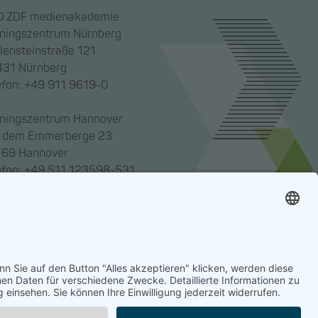
.ZDF medienakademie
iningszentrum Nürnberg
lensteinstraße 121
31 Nürnberg
efon: +49 911 9619-0
iningszentrum Hannover
 dem Emmerberge 23
69 Hannover
efon: +49 511 123598-531