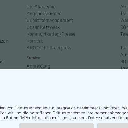
Die Akademie
ARD
Angebotsformen
Tra
Qualitätsmanagement
Wal
Unser Netzwerk
904
Kommunikation/Presse
Tel
nzen
Karriere
ARD/ZDF Förderpreis
Tra
Auf
Service
on
301
Anmeldung
Tel
Anreise
Ansprechpartner*innen
Häufige Fragen – FAQ
Newsletter abonnieren
So geht Medien