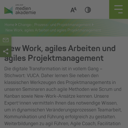
Zum
Inhalt
springen
Home
Change-, Prozess- und Projektmanagement
New Work, agiles Arbeiten und agiles Projektmanagement
New Work, agiles Arbeiten und
agiles Projektmanagement
Die digitale Transformation ist in vollem Gang –
Stichwort: VUCA. Daher lernen Sie neben den
klassischen Werkzeugen des Projektmanagements in
unseren Seminaren auch agile Methoden wie Scrum und
Kanban sowie New-Work-Ansätze kennen. Unsere
Expert*innen vermitteln Ihnen das notwendige Wissen,
um in dynamischen Veränderungsprozessen Teamarbeit,
Kommunikation und Führung erfolgreich zu gestalten.
Weiterbildungen zu agil Führen, Agile Coach, Facilitation