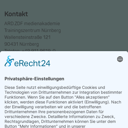
Kontakt
ARD.ZDF medienakademie
Trainingszentrum Nürnberg
Wallensteinstraße 121
90431 Nürnberg
Telefon: +49 911 9619-0
Trainingszentrum Hannover
Auf dem Emmerberge 23
30169 Hannover
Telefon: +49 511 123598-531
AGB