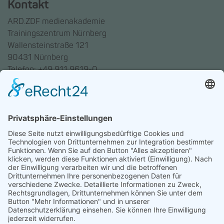
Kontakt
ARD.ZDF medienakademie
Trainingszentrum Nürnberg
Wallensteinstraße 121
90431 Nürnberg
Telefon: +49 911 9619-0
Trainingszentrum Hannover
Auf dem Emmerberge 23
30169 Hannover
Telefon: +49 511 123598-531
AGB
Datenschutz