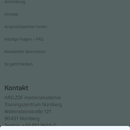
Anmeldung
Anreise
Ansprechpartner*innen
Häufige Fragen – FAQ
Newsletter abonnieren
So geht Medien
Kontakt
ARD.ZDF medienakademie
Trainingszentrum Nürnberg
Wallensteinstraße 121
90431 Nürnberg
Telefon: +49 911 9619-0