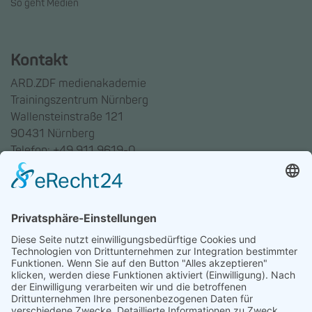
So geht Medien
Kontakt
ARD.ZDF medienakademie
Trainingszentrum Nürnberg
Wallensteinstraße 121
90431 Nürnberg
Telefon: +49 911 9619-0
Trainingszentrum Hannover
Auf dem Emmerberge 23
30169 Hannover
Telefon: +49 511 123598-531