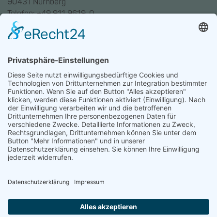
90431 Nürnberg
Telefon: +49 911 9619-0
Trainingszentrum Hannover
Auf dem Emmerberge 23
30169 Hannover
Telefon: +49 511 123598-531
AGB
Datenschutz
Impressum
Chatbot-Nutzungsbedingungen
Widerruf erklären