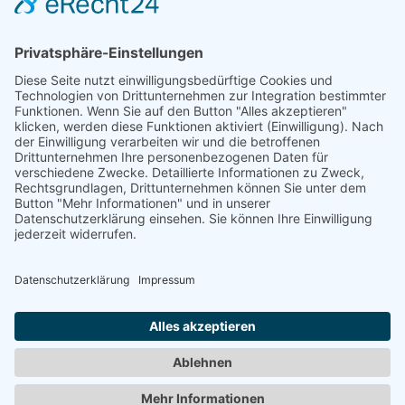
Trainingszentrum Hannover
Auf dem Emmerberge 23
30169 Hannover
Telefon: +49 511 123598-531
AGB
Datenschutz
Impressum
Chatbot-Nutzungsbedingungen
Widerruf erklären
ARD/ZDF-Medienakademie gemeinnützige GmbH,