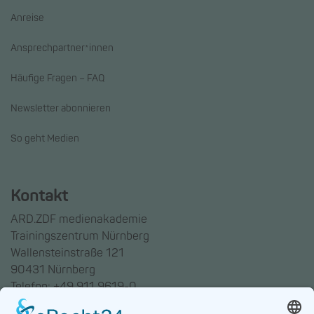
Anreise
Ansprechpartner*innen
Häufige Fragen – FAQ
Newsletter abonnieren
So geht Medien
Kontakt
ARD.ZDF medienakademie
Trainingszentrum Nürnberg
Wallensteinstraße 121
90431 Nürnberg
Telefon: +49 911 9619-0