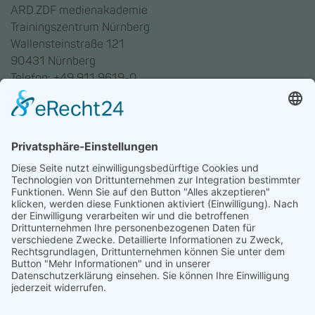
ARD.ZDF medienakademie
Trainingszentrum Nürnberg
Wallensteinstraße 121
90431 Nürnberg
Telefon: +49 911 9619-0
Trainingszentrum Hannover
Auf dem Emmerberge 23
30169 Hannover
Telefon: +49 511 123598-531
AGB
Datenschutz
Impressum