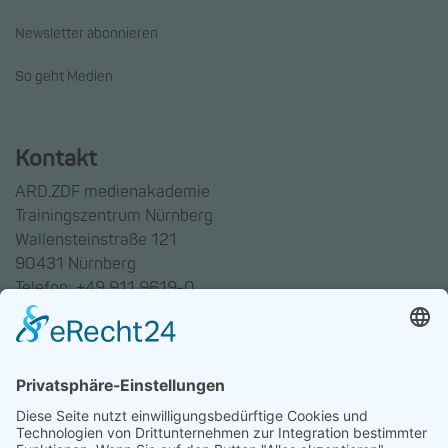
Newsletter abonnieren
So geht Medien
Kontakt
ARD.ZDF medienakademie
Trainingszentrum Nürnberg
Wallensteinstraße 121
90431 Nürnberg
Telefon: +49 911 9619-0
Trainingszentrum Hannover
Auf dem Emmerberge 23
30169 Hannover
Telefon: +49 511 123598-531