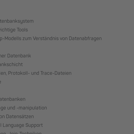
Datenbanksystem
ichtige Tools
ip-Modells zum Verständnis von Datenabfragen
iner Datenbank
ankschicht
en, Protokoll- und Trace-Dateien
e
 Datenbanken
age und -manipulation
von Datensätzen
al Language Support
en, Join-Techniken