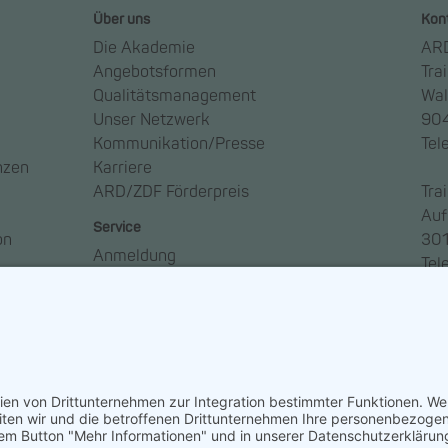
Über uns
Kon
Die Akademie
ARD
Angebotsformen
Tra
Qualitätsmanagement
Wal
Unser Netzwerk
904
Kommunikation/Presse
Tel
nzen
Karriere
ARD/ZDF Förderpreis
Tra
Auf
Service
on
301
Anmeldung
Tel
Anreise
Ansprechpartner*innen
Häufige Fragen – FAQ
Newsletter abonnieren
So geht Medien