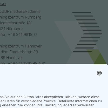
takt
.ZDF medienakademie
iningszentrum Nürnberg
lensteinstraße 121
31 Nürnberg
efon: +49 911 9619-0
iningszentrum Hannover
 dem Emmerberge 23
69 Hannover
efon: +49 511 123598-531