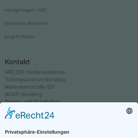
Häufige Fragen – FAQ
Newsletter abonnieren
So geht Medien
Kontakt
ARD.ZDF medienakademie
Trainingszentrum Nürnberg
Wallensteinstraße 121
90431 Nürnberg
Telefon: +49 911 9619-0
Trainingszentrum Hannover
Auf dem Emmerberge 23
30169 Hannover