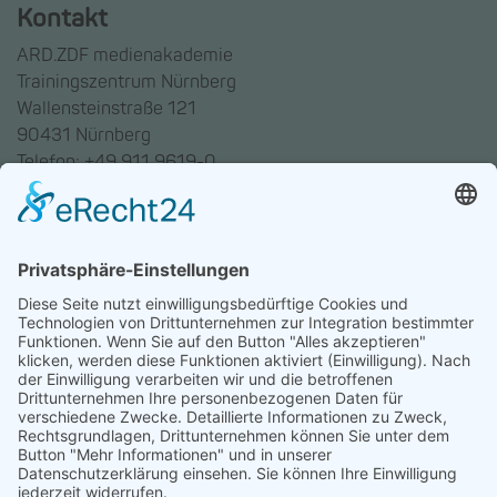
Kontakt
ARD.ZDF medienakademie
Trainingszentrum Nürnberg
Wallensteinstraße 121
90431 Nürnberg
Telefon: +49 911 9619-0
Trainingszentrum Hannover
Auf dem Emmerberge 23
30169 Hannover
Telefon: +49 511 123598-531
AGB
Datenschutz