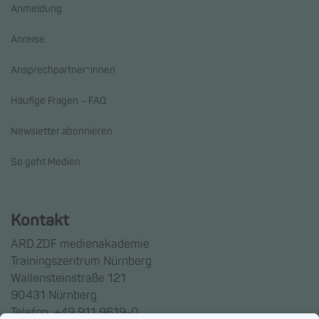
Anmeldung
Anreise
Ansprechpartner*innen
Häufige Fragen – FAQ
Newsletter abonnieren
So geht Medien
Kontakt
ARD.ZDF medienakademie
Trainingszentrum Nürnberg
Wallensteinstraße 121
90431 Nürnberg
Telefon: +49 911 9619-0