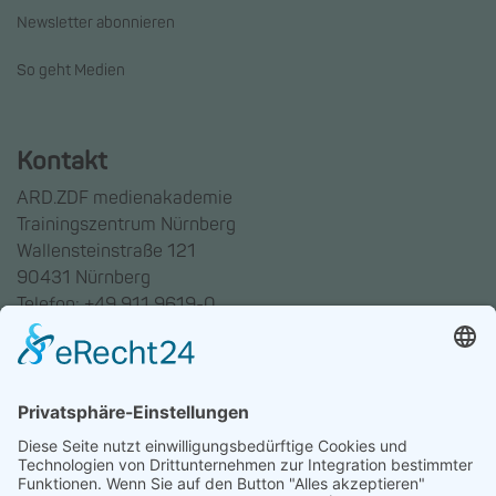
Newsletter abonnieren
So geht Medien
Kontakt
ARD.ZDF medienakademie
Trainingszentrum Nürnberg
Wallensteinstraße 121
90431 Nürnberg
Telefon: +49 911 9619-0
Trainingszentrum Hannover
Auf dem Emmerberge 23
30169 Hannover
Telefon: +49 511 123598-531