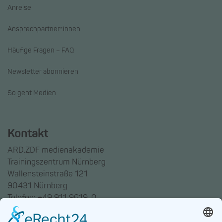
Anreise
Ansprechpartner*innen
Häufige Fragen – FAQ
Newsletter abonnieren
So geht Medien
Kontakt
ARD.ZDF medienakademie
Trainingszentrum Nürnberg
Wallensteinstraße 121
90431 Nürnberg
Telefon: +49 911 9619-0
Trainingszentrum Hannover