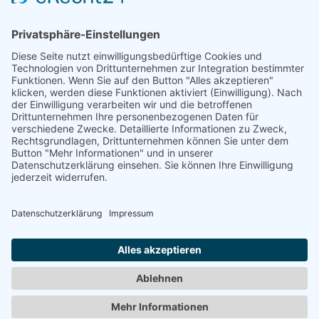
Auf dem Emmerberge 23
30169 Hannover
Telefon: +49 511 123598-531
AGB
Datenschutz
Impressum
Chatbot-Nutzungsbedingungen
Widerruf erklären
ARD/ZDF-Medienakademie gemeinnützige GmbH,
Sitz: Nürnberg, HRB 23705. Alle Rechte vorbehalten.