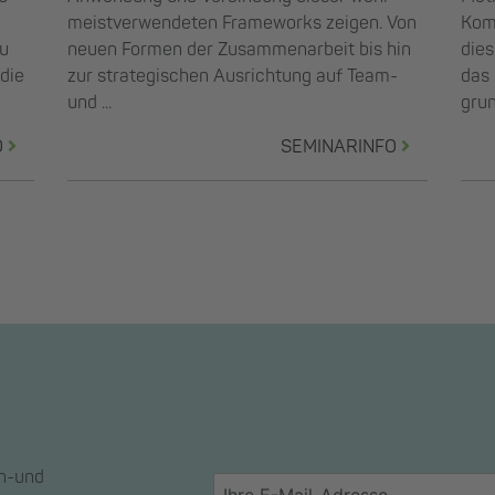
meistverwendeten Frameworks zeigen. Von
Komp
Du
neuen Formen der Zusammenarbeit bis hin
die
 die
zur strategischen Ausrichtung auf Team-
das 
und ...
grun
O
SEMINARINFO
en-und