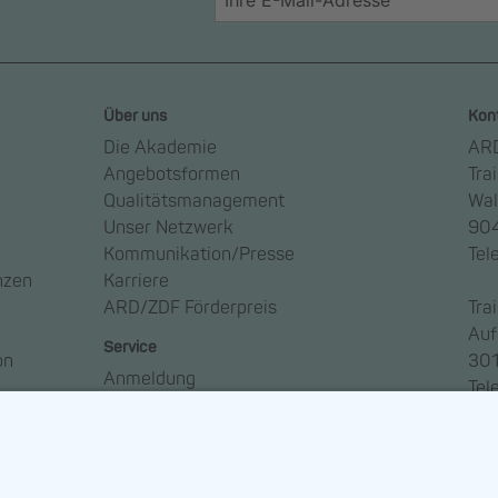
Über uns
Kon
Die Akademie
ARD
Angebotsformen
Tra
Qualitätsmanagement
Wal
Unser Netzwerk
904
Kommunikation/Presse
Tel
nzen
Karriere
ARD/ZDF Förderpreis
Tra
Auf
Service
on
301
Anmeldung
Tel
Anreise
Ansprechpartner*innen
Häufige Fragen – FAQ
Newsletter abonnieren