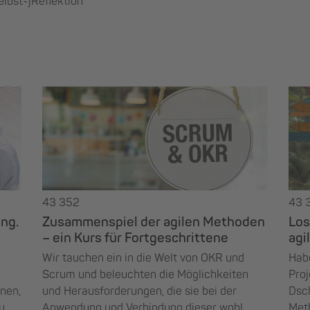
lbst-)Reflektion
43 352
43 
ung.
Zusammenspiel der agilen Methoden
Los
– ein Kurs für Fortgeschrittene
agi
e
Wir tauchen ein in die Welt von OKR und
Habe
Scrum und beleuchten die Möglichkeiten
Pro
nen,
und Herausforderungen, die sie bei der
Dsch
u
Anwendung und Verbindung dieser wohl
Met