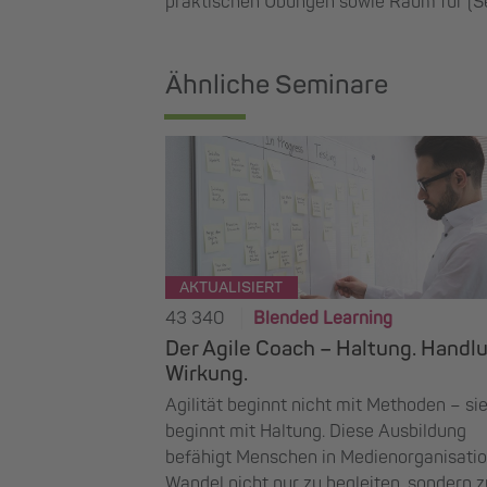
praktischen Übungen sowie Raum für (Se
Ähnliche Seminare
AKTUALISIERT
43 340
Blended Learning
Der Agile Coach – Haltung. Handl
Wirkung.
Agilität beginnt nicht mit Methoden – si
beginnt mit Haltung. Diese Ausbildung
befähigt Menschen in Medienorganisatio
Wandel nicht nur zu begleiten, sondern z