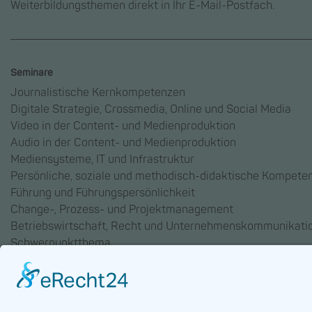
Weiterbildungsthemen direkt in Ihr E-Mail-Postfach.
Seminare
Journalistische Kernkompetenzen
Digitale Strategie, Crossmedia, Online und Social Media
Video in der Content- und Medienproduktion
Audio in der Content- und Medienproduktion
Mediensysteme, IT und Infrastruktur
Persönliche, soziale und methodisch-didaktische Kompete
Führung und Führungspersönlichkeit
Change-, Prozess- und Projektmanagement
Betriebswirtschaft, Recht und Unternehmenskommunikati
Schwerpunktthema