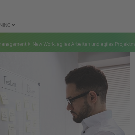
NING
tmanagement
New Work, agiles Arbeiten und agiles Projek