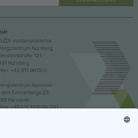
takt
.ZDF medienakademie
iningszentrum Nürnberg
lensteinstraße 121
31 Nürnberg
efon: +49 911 9619-0
iningszentrum Hannover
 dem Emmerberge 23
69 Hannover
efon: +49 511 123598-531