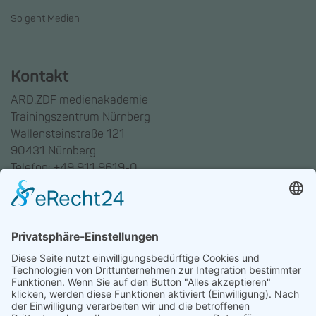
So geht Medien
Kontakt
ARD.ZDF medienakademie
Trainingszentrum Nürnberg
Wallensteinstraße 121
90431 Nürnberg
Telefon: +49 911 9619-0
Trainingszentrum Hannover
Auf dem Emmerberge 23
30169 Hannover
Telefon: +49 511 123598-531