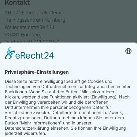
Kontakt
ARD.ZDF medienakademie
Trainingszentrum Nürnberg
Wallensteinstraße 121
90431 Nürnberg
Telefon: +49 911 9619-0
Trainingszentrum Hannover
Auf dem Emmerberge 23
30169 Hannover
Telefon: +49 511 123598-531
AGB
Datenschutz