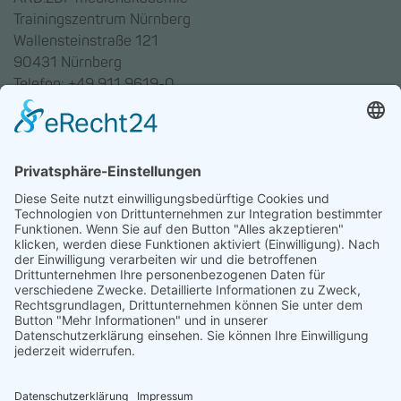
Trainingszentrum Nürnberg
Wallensteinstraße 121
90431 Nürnberg
Telefon: +49 911 9619-0
Trainingszentrum Hannover
Auf dem Emmerberge 23
30169 Hannover
Telefon: +49 511 123598-531
AGB
Datenschutz
Impressum