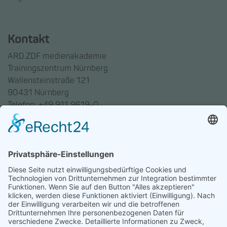
Kontakt
ARD.ZDF medienakademie
Trainingszentrum Nürnberg
Wallensteinstraße 121
90431 Nürnberg
Telefon: +49 911 9619-0
Trainingszentrum Hannover
Auf dem Emmerberge 23
30169 Hannover
Telefon: +49 511 123598-531