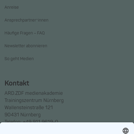
Anreise
Ansprechpartner*innen
Häufige Fragen – FAQ
Newsletter abonnieren
So geht Medien
Kontakt
ARD.ZDF medienakademie
Trainingszentrum Nürnberg
Wallensteinstraße 121
90431 Nürnberg
Telefon: +49 911 9619-0