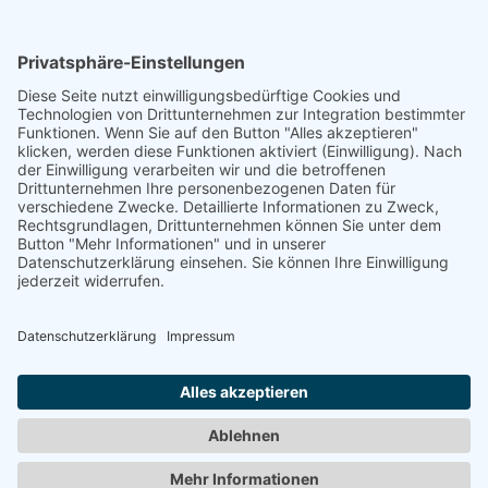
Trainingszentrum Hannover
Auf dem Emmerberge 23
30169 Hannover
Telefon: +49 511 123598-531
AGB
Datenschutz
Impressum
Chatbot-Nutzungsbedingungen
Widerruf erklären
ARD/ZDF-Medienakademie gemeinnützige GmbH,