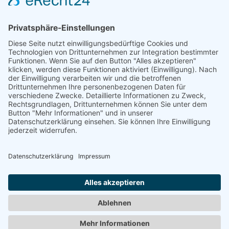
Trainingszentrum Hannover
Auf dem Emmerberge 23
30169 Hannover
Telefon: +49 511 123598-531
AGB
Datenschutz
Impressum
Chatbot-Nutzungsbedingungen
Widerruf erklären
ARD/ZDF-Medienakademie gemeinnützige GmbH,
Sitz: Nürnberg, HRB 23705. Alle Rechte vorbehalten.