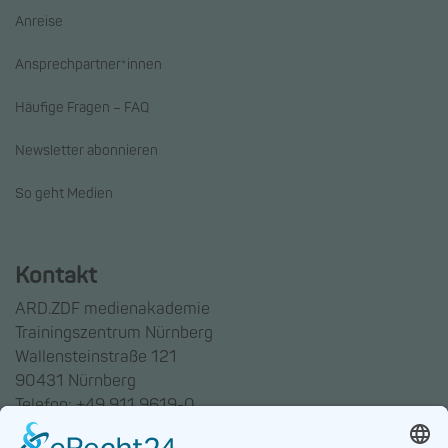
Anreise
Ansprechpartner*innen
Häufige Fragen – FAQ
Newsletter abonnieren
So geht Medien
Kontakt
ARD.ZDF medienakademie
Trainingszentrum Nürnberg
Wallensteinstraße 121
90431 Nürnberg
Telefon: +49 911 9619-0