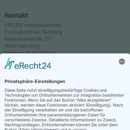
Kontakt
ARD.ZDF medienakademie
Trainingszentrum Nürnberg
Wallensteinstraße 121
90431 Nürnberg
Telefon: +49 911 9619-0
Trainingszentrum Hannover
Auf dem Emmerberge 23
30169 Hannover
Telefon: +49 511 123598-531
AGB