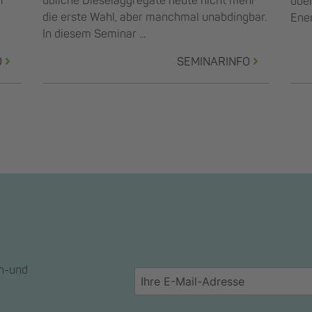
r
übliche Dieselaggregate heute nicht mehr
übe
die erste Wahl, aber manchmal unabdingbar.
Ener
In diesem Seminar ...
O
SEMINARINFO
en-und