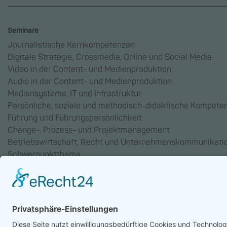
Seminare
Journalistische Kernkompetenzen
Digitale Strategie, Crossmedia, Online und Social Media
Video in der Content- und Medienproduktion
Audio in der Content- und Medienproduktion
Mediensysteme, IT und Infrastruktur
Persönliche, soziale und methodisch-didaktische Kompete
Führung und Führungspersönlichkeit
Change-, Prozess- und Projektmanagement
Betriebswirtschaft, Recht und Unternehmenskommunikati
Schwerpunktthema