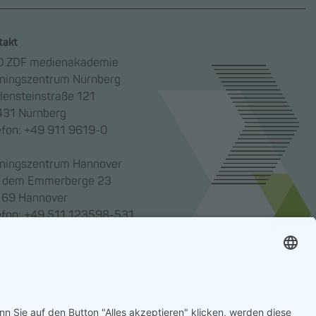
takt
.ZDF medienakademie
iningszentrum Nürnberg
lensteinstraße 121
31 Nürnberg
efon: +49 911 9619-0
iningszentrum Hannover
 dem Emmerberge 23
69 Hannover
efon: +49 511 123598-531