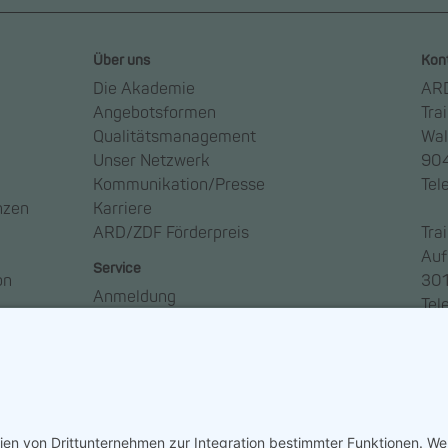
Über uns
Kon
Die Akademie
ARD
Angebotsformen
Tra
Qualitätsmanagement
Wal
Unser Netzwerk
904
Kommunikation/Presse
Tel
nzen
Karriere
ARD/ZDF Förderpreis
Tra
Auf
Service
on
301
Anmeldung
Tel
Anreise
Ansprechpartner*innen
Häufige Fragen – FAQ
Newsletter abonnieren
So geht Medien