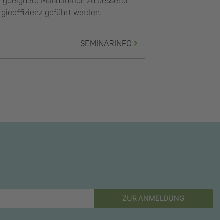
r geeignete Maßnahmen zu besserer
gieeffizienz geführt werden.
SEMINARINFO
ZUR ANMELDUNG