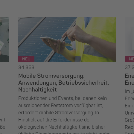
NEU
N
34 363
37 
Mobile Stromversorgung:
Ene
Anwendungen, Betriebssicherheit,
En
Nachhaltigkeit
Im „
Produktionen und Events, bei denen kein
Ener
ausreichender Feststrom verfügbar ist,
Einr
erfordert mobile Stromversorgung. In
Umw
ent
Hinblick auf die Erfordernisse der
Gro
oße
ökologischen Nachhaltigkeit sind bisher
Rech