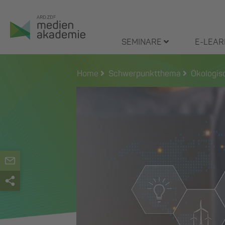
Zum
Inhalt
springen
SEMINARE
E-LEAR
Home
Schwerpunktthema
Ökologis