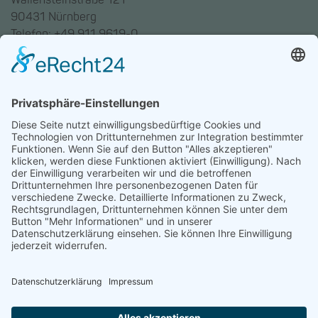
Wallensteinstraße 121
90431 Nürnberg
Telefon: +49 911 9619-0
Trainingszentrum Hannover
Auf dem Emmerberge 23
30169 Hannover
Telefon: +49 511 123598-531
AGB
Datenschutz
Impressum
Chatbot-Nutzungsbedingungen
Widerruf erklären