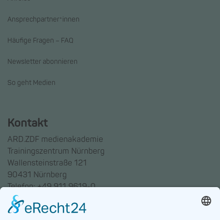
Ansprechpartner*innen
Häufige Fragen – FAQ
Newsletter abonnieren
So geht Medien
Kontakt
ARD.ZDF medienakademie
Trainingszentrum Nürnberg
Wallensteinstraße 121
90431 Nürnberg
Telefon: +49 911 9619-0
Trainingszentrum Hannover