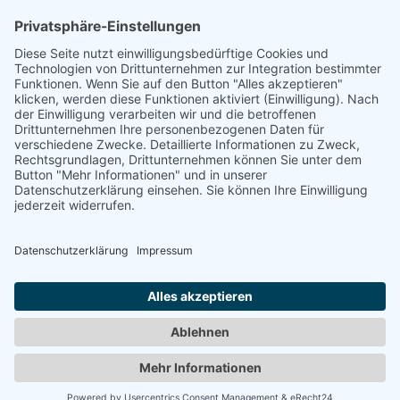
Auf dem Emmerberge 23
30169 Hannover
Telefon: +49 511 123598-531
AGB
Datenschutz
Impressum
Chatbot-Nutzungsbedingungen
Widerruf erklären
ARD/ZDF-Medienakademie gemeinnützige GmbH,
Sitz: Nürnberg, HRB 23705. Alle Rechte vorbehalten.