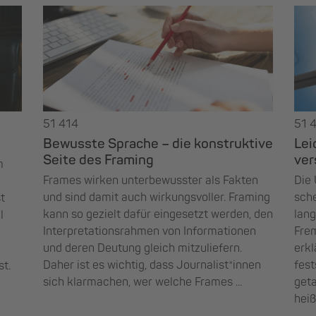
51 414
51 
Bewusste Sprache – die konstruktive
Lei
Seite des Framing
ver
m
Frames wirken unterbewusster als Fakten
Die
und sind damit auch wirkungsvoller. Framing
sche
t
kann so gezielt dafür eingesetzt werden, den
lang
l
Interpretationsrahmen von Informationen
Fre
und deren Deutung gleich mitzuliefern.
erkl
Daher ist es wichtig, dass Journalist*innen
fest
t.
sich klarmachen, wer welche Frames ...
geta
heiß