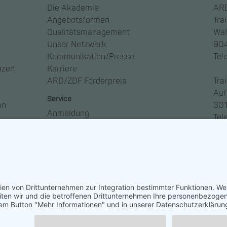
Die Akademie
ARD
Angebotsformen
Tra
Qualitätsmanagement
Wal
Unser Netzwerk
904
Kommunikation/Presse
Tel
nzen
Karriere
ARD/ZDF Förderpreis
Tra
Auf
Service
on
301
Anmeldung
Tel
Anreise
Ansprechpartner*innen
Häufige Fragen – FAQ
Newsletter abonnieren
So geht Medien
ngen
Widerruf erklären
ARD/ZDF-Medi