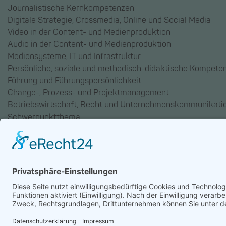
Journalistische Kernkompetenzen
Digitale Strategie, Crossmedia, Online und Social Media
Video in der Content- und Medienproduktion
Audio in der Content- und Medienproduktion
Mediensysteme, IT und Infrastruktur
Persönliche, soziale und methodisch-didaktische Kompete
Führung und Führungspersönlichkeit
Change-, Prozess- und Projektmanagement
Betriebswirtschaft, Recht und Unternehmenskommunikati
Schwerpunktthema
AGB
Datenschutz
Impressum
Chatbot-Nutzungsbedingu