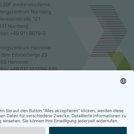
.ZDF medienakademie
iningszentrum Nürnberg
lensteinstraße 121
31 Nürnberg
efon: +49 911 9619-0
iningszentrum Hannover
 dem Emmerberge 23
69 Hannover
efon: +49 511 123598-531
enakademie gemeinnützige GmbH,