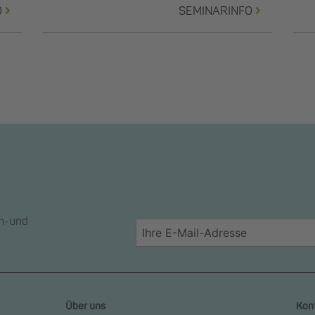
O
SEMINARINFO
en-und
Über uns
Kon