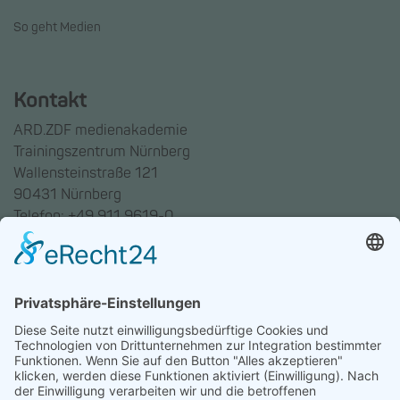
So geht Medien
Kontakt
ARD.ZDF medienakademie
Trainingszentrum Nürnberg
Wallensteinstraße 121
90431 Nürnberg
Telefon: +49 911 9619-0
Trainingszentrum Hannover
Auf dem Emmerberge 23
30169 Hannover
Telefon: +49 511 123598-531