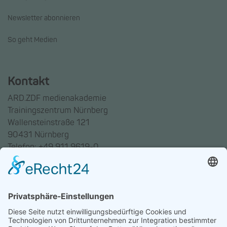
Newsletter abonnieren
So geht Medien
Kontakt
ARD.ZDF medienakademie
Trainingszentrum Nürnberg
Wallensteinstraße 121
90431 Nürnberg
Telefon: +49 911 9619-0
Trainingszentrum Hannover
Auf dem Emmerberge 23
30169 Hannover
Telefon: +49 511 123598-531