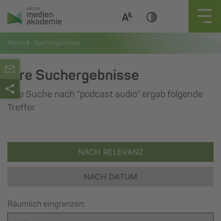
Zum
Inhalt
springen
Home
Suchergebnisse
Ihre Suchergebnisse
Ihre Suche nach "podcast audio" ergab folgende
Treffer
NACH RELEVANZ
NACH DATUM
Räumlich eingrenzen: