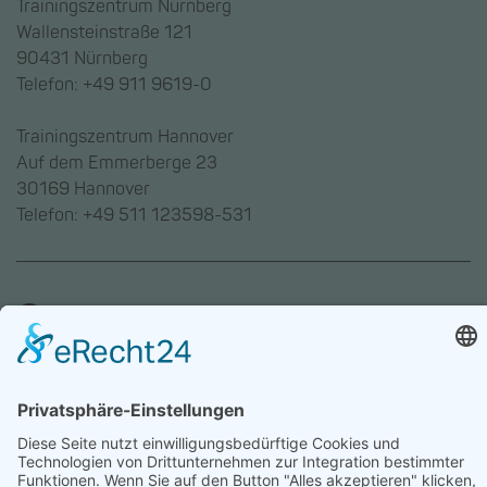
Trainingszentrum Nürnberg
Wallensteinstraße 121
90431 Nürnberg
Telefon: +49 911 9619-0
Trainingszentrum Hannover
Auf dem Emmerberge 23
30169 Hannover
Telefon: +49 511 123598-531
AGB
Datenschutz
Impressum
Chatbot-Nutzungsbedingungen