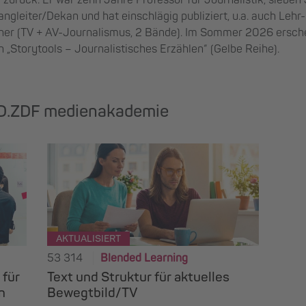
 zurück. Er war zehn Jahre Professor für Journalistik, sieben
ngleiter/Dekan und hat einschlägig publiziert, u.a. auch Lehr
er (TV + AV-Journalismus, 2 Bände). Im Sommer 2026 ersche
„Storytools – Journalistisches Erzählen“ (Gelbe Reihe).
RD.ZDF medienakademie
AKTUALISIERT
53 314
Blended Learning
 für
Text und Struktur für aktuelles
n
Bewegtbild/TV