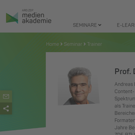
Zum
Inhalt
springen
SEMINARE
E-LEAR
Home
Seminar
Trainer
Prof. 
Andreas E
Content-
Spektrum
als Train
Bereiche
Formatent
Jahre Be