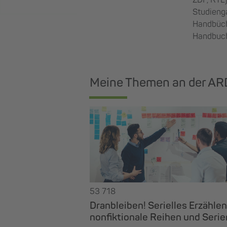
ZDF, RTL)
Studienga
Handbüch
Handbuch 
Meine Themen an der A
53 718
Dranbleiben! Serielles Erzählen
nonfiktionale Reihen und Serie