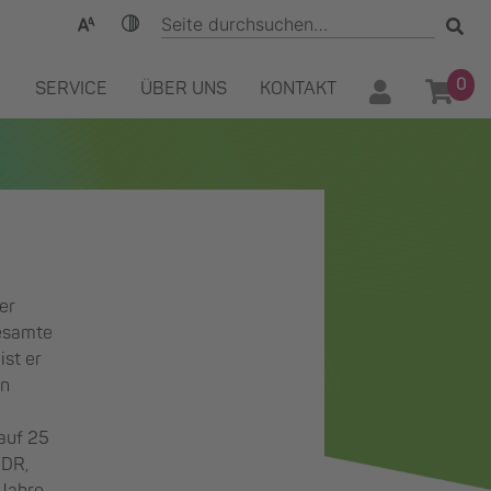
0
SERVICE
ÜBER UNS
KONTAKT
der
gesamte
ist er
en
 auf 25
WDR,