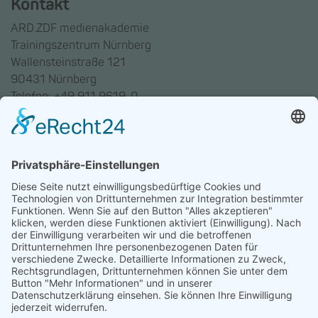
Kontakt
ARD.ZDF medienakademie
Trainingszentrum Nürnberg
Wallensteinstraße 121
90431 Nürnberg
Telefon: +49 911 9619-0
Trainingszentrum Hannover
Auf dem Emmerberge 23
30169 Hannover
Telefon: +49 511 123598-531
AGB
Datenschutz