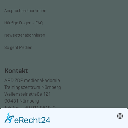
Ansprechpartner*innen
Häufige Fragen – FAQ
Newsletter abonnieren
So geht Medien
Kontakt
ARD.ZDF medienakademie
Trainingszentrum Nürnberg
Wallensteinstraße 121
90431 Nürnberg
Telefon: +49 911 9619-0
Trainingszentrum Hannover