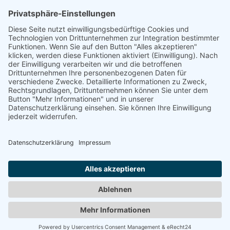
Auf dem Emmerberge 23
30169 Hannover
Telefon: +49 511 123598-531
AGB
Datenschutz
Impressum
Chatbot-Nutzungsbedingungen
Widerruf erklären
ARD/ZDF-Medienakademie gemeinnützige GmbH,
Sitz: Nürnberg, HRB 23705. Alle Rechte vorbehalten.