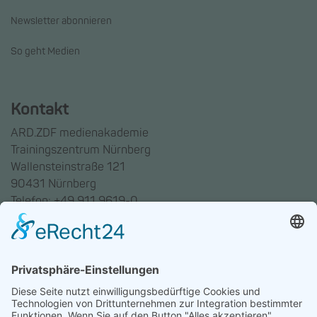
Newsletter abonnieren
So geht Medien
Kontakt
ARD.ZDF medienakademie
Trainingszentrum Nürnberg
Wallensteinstraße 121
90431 Nürnberg
Telefon: +49 911 9619-0
Trainingszentrum Hannover
Auf dem Emmerberge 23
30169 Hannover
Telefon: +49 511 123598-531