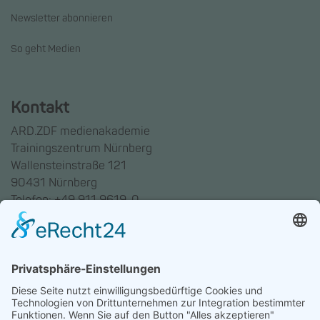
Newsletter abonnieren
So geht Medien
Kontakt
ARD.ZDF medienakademie
Trainingszentrum Nürnberg
Wallensteinstraße 121
90431 Nürnberg
Telefon: +49 911 9619-0
Trainingszentrum Hannover
Auf dem Emmerberge 23
30169 Hannover
Telefon: +49 511 123598-531