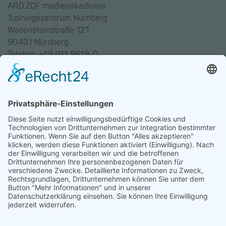
ARD.ZDF medienakademie
Trainingszentrum Nürnberg
Wallensteinstraße 121
90431 Nürnberg
Telefon: +49 911 9619-0
Trainingszentrum Hannover
Auf dem Emmerberge 23
30169 Hannover
Telefon: +49 511 123598-531
AGB
Datenschutz
Impressum