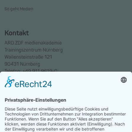
So geht Medien
Kontakt
ARD.ZDF medienakademie
Trainingszentrum Nürnberg
Wallensteinstraße 121
90431 Nürnberg
Telefon: +49 911 9619-0
Trainingszentrum Hannover
Auf dem Emmerberge 23
30169 Hannover
Telefon: +49 511 123598-531