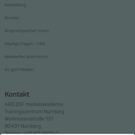
Anmeldung
Anreise
Ansprechpartner*innen
Häufige Fragen – FAQ
Newsletter abonnieren
So geht Medien
Kontakt
ARD.ZDF medienakademie
Trainingszentrum Nürnberg
Wallensteinstraße 121
90431 Nürnberg
Telefon: +49 911 9619-0